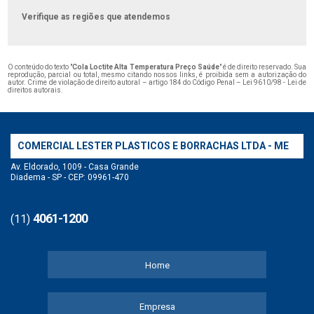
Verifique as regiões que atendemos
O conteúdo do texto "
Cola Loctite Alta Temperatura Preço Saúde
" é de direito reservado. Sua
reprodução, parcial ou total, mesmo citando nossos links, é proibida sem a autorização do
autor. Crime de violação de direito autoral – artigo 184 do Código Penal –
Lei 9610/98 - Lei de
direitos autorais
.
COMERCIAL LESTER PLASTICOS E BORRACHAS LTDA - ME
Av. Eldorado, 1009 - Casa Grande
Diadema - SP - CEP: 09961-470
4061-1200
(11)
Home
Empresa