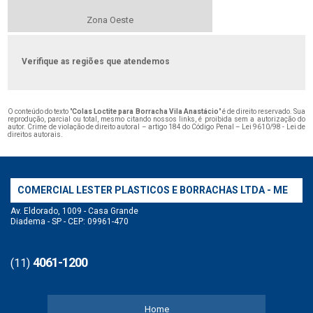
Zona Oeste
Verifique as regiões que atendemos
O conteúdo do texto "
Colas Loctite para Borracha Vila Anastácio
" é de direito reservado. Sua
reprodução, parcial ou total, mesmo citando nossos links, é proibida sem a autorização do
autor. Crime de violação de direito autoral – artigo 184 do Código Penal –
Lei 9610/98 - Lei de
direitos autorais
.
COMERCIAL LESTER PLASTICOS E BORRACHAS LTDA - ME
Av. Eldorado, 1009 - Casa Grande
Diadema - SP - CEP: 09961-470
4061-1200
(11)
Home