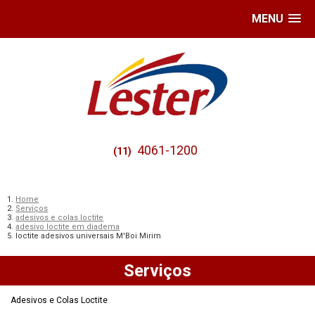
MENU
4061-1200
(11)
Home
Serviços
adesivos e colas loctite
adesivo loctite em diadema
loctite adesivos universais M'Boi Mirim
Serviços
Adesivos e Colas Loctite