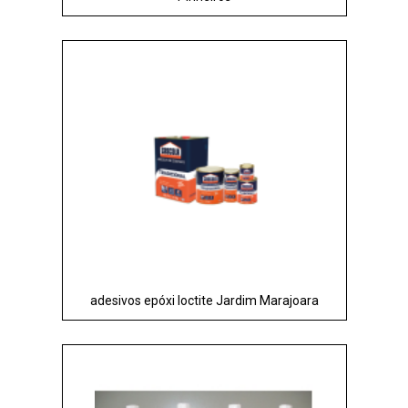
adesivos epóxi loctite Jardim Marajoara