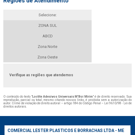
Regiões de Atendimento
Selecione:
ZONA SUL
ABCD
Zona Norte
Zona Oeste
Verifique as regiões que atendemos
O conteúdo do texto "
Loctite Adesivos Universais M'Boi Mirim
" é de direito reservado. Sua
reprodução, parcial ou total, mesmo citando nossos links, é proibida sem a autorização do
autor. Crime de violação de direito autoral – artigo 184 do Código Penal –
Lei 9610/98 - Lei de
direitos autorais
.
COMERCIAL LESTER PLASTICOS E BORRACHAS LTDA - ME