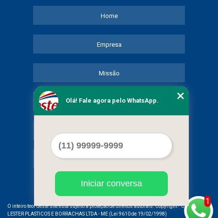
Home
Empresa
Missão
Olá! Fale agora pelo WhatsApp.
Serviços
Contato
Mapa do site
Iniciar conversa
1
©
O inteiro teor deste site está sujeito à proteção de direitos autorais. Copyright
COMERCIAL
LESTER PLASTICOS E BORRACHAS LTDA - ME (Lei 9610 de 19/02/1998)