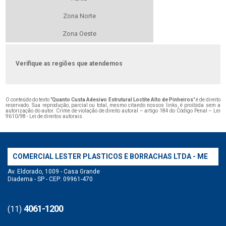
Zona Norte
Zona Oeste
Verifique as regiões que atendemos
O conteúdo do texto "
Quanto Custa Adesivo Estrutural Loctite Alto de Pinheiros
" é de direito
reservado. Sua reprodução, parcial ou total, mesmo citando nossos links, é proibida sem a
autorização do autor. Crime de violação de direito autoral – artigo 184 do Código Penal –
Lei
9610/98 - Lei de direitos autorais
.
COMERCIAL LESTER PLASTICOS E BORRACHAS LTDA - ME
Av. Eldorado, 1009 - Casa Grande
Diadema - SP - CEP: 09961-470
4061-1200
(11)