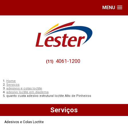
MENU
4061-1200
(11)
Home
Serviços
adesivos e colas loctite
adesivo loctite em diadema
quanto custa adesivo estrutural loctite Alto de Pinheiros
Serviços
Adesivos e Colas Loctite