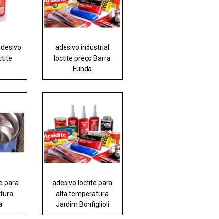
adesivo
adesivo industrial
ctite
loctite preço Barra
Funda
te para
adesivo loctite para
atura
alta temperatura
a
Jardim Bonfiglioli