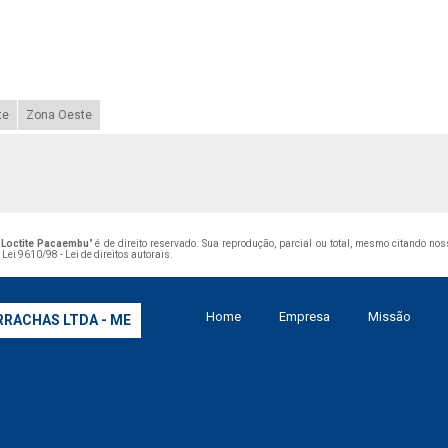
te
Zona Oeste
l Loctite Pacaembu
" é de direito reservado. Sua reprodução, parcial ou total, mesmo citando no
–
Lei 9610/98 - Lei de direitos autorais
.
Home
Empresa
Missão
RRACHAS LTDA - ME