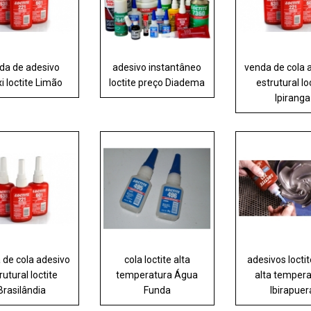
da de adesivo
adesivo instantâneo
venda de cola 
i loctite Limão
loctite preço Diadema
estrutural lo
Ipiranga
 de cola adesivo
cola loctite alta
adesivos locti
rutural loctite
temperatura Água
alta temper
Brasilândia
Funda
Ibirapuer