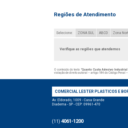
Regiões de Atendimento
Selecione:
ZONA SUL
ABCD
Zona Nor
Verifique as regiões que atendemos
O conteúdo do texto "
Quanto Custa Adesivo Industria
violação de direito autoral – artigo 184 do Código Penal 
COMERCIAL LESTER PLASTICOS E BO
Av. Eldorado, 1009 - Casa Grande
Diadema - SP - CEP: 09961-470
4061-1200
(11)