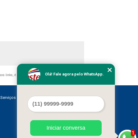
Olá! Fale agora pelo WhatsApp.
ssos links, é proibida sem a autorização do autor. Crime de
Serviços
Contato
Mapa do site
Iniciar conversa
1