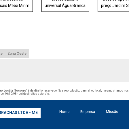
sais M'Boi Mirim
universal Água Branca
preço Jardim S
te
Zona Oeste
eo Loctite Socorro
" é de direito reservado. Sua reprodução, parcial ou total, mesmo citando no
–
Lei 9610/98 - Lei de direitos autorais
.
Home
Empresa
Missão
RRACHAS LTDA - ME