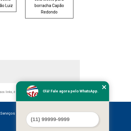
ão Luiz
borracha Capão
Redondo
Olá! Fale agora pelo WhatsApp.
ssos links, é proibida sem a autorização do autor. Crime de
Serviços
Contato
Mapa do site