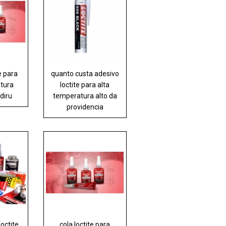
e para
quanto custa adesivo
atura
loctite para alta
diru
temperatura alto da
providencia
loctite
cola loctite para