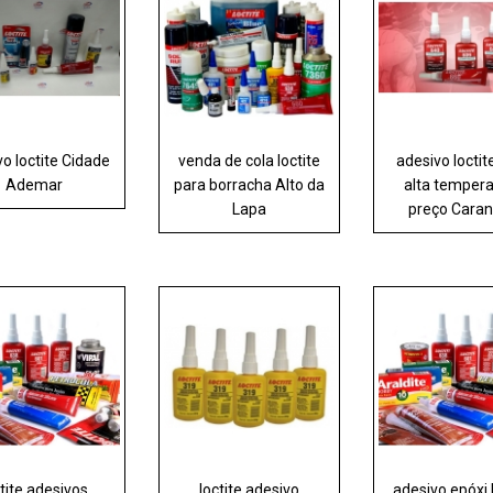
o loctite Cidade
venda de cola loctite
adesivo loctit
Ademar
para borracha Alto da
alta temper
Lapa
preço Caran
ctite adesivos
loctite adesivo
adesivo epóxi 