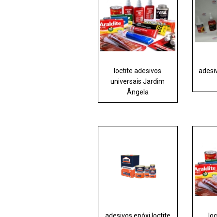
loctite adesivos
adesiv
universais Jardim
Ângela
adesivos epóxi loctite
lo