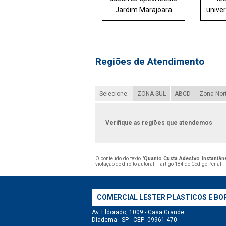
Jardim Marajoara
univer
Regiões de Atendimento
Selecione:
ZONA SUL
ABCD
Zona Nor
Verifique as regiões que atendemos
O conteúdo do texto "
Quanto Custa Adesivo Instantân
violação de direito autoral – artigo 184 do Código Penal 
COMERCIAL LESTER PLASTICOS E BO
Av. Eldorado, 1009 - Casa Grande
Diadema - SP - CEP: 09961-470