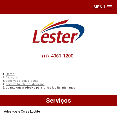
MENU
4061-1200
(11)
Home
Serviços
adesivos e colas loctite
adesivo loctite em diadema
quanto custa adesivo para juntas loctite Interlagos
Serviços
Adesivos e Colas Loctite