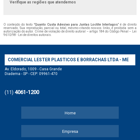
Verifique as regiões que atendemos
O conteúdo do texto "
Quanto Custa Adesivo para Juntas Loctite Interlagos
" é de direito
reservado. Sua reprodução, parcial ou total, mesmo citando nossos links, é proibida sem a
autorização do autor. Crime de violação de direito autoral – artigo 184 do Código Penal –
Lei
9610/98 - Lei de direitos autorais
.
COMERCIAL LESTER PLASTICOS E BORRACHAS LTDA - ME
Av. Eldorado, 1009 - Casa Grande
Diadema - SP - CEP: 09961-470
4061-1200
(11)
Home
Empresa