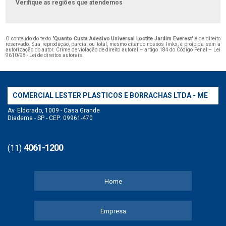
Verifique as regiões que atendemos
O conteúdo do texto "
Quanto Custa Adesivo Universal Loctite Jardim Everest
" é de direito
reservado. Sua reprodução, parcial ou total, mesmo citando nossos links, é proibida sem a
autorização do autor. Crime de violação de direito autoral – artigo 184 do Código Penal –
Lei
9610/98 - Lei de direitos autorais
.
COMERCIAL LESTER PLASTICOS E BORRACHAS LTDA - ME
Av. Eldorado, 1009 - Casa Grande
Diadema - SP - CEP: 09961-470
4061-1200
(11)
Home
Empresa