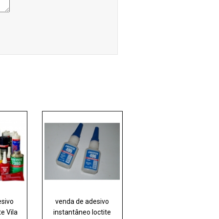
esivo
venda de adesivo
te Vila
instantâneo loctite