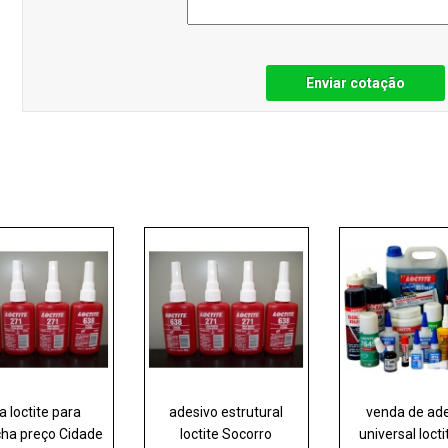
Enviar cotação
a loctite para
adesivo estrutural
venda de ad
cha preço Cidade
loctite Socorro
universal locti