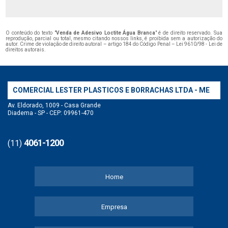
O conteúdo do texto "
Venda de Adesivo Loctite Água Branca
" é de direito reservado. Sua
reprodução, parcial ou total, mesmo citando nossos links, é proibida sem a autorização do
autor. Crime de violação de direito autoral – artigo 184 do Código Penal –
Lei 9610/98 - Lei de
direitos autorais
.
COMERCIAL LESTER PLASTICOS E BORRACHAS LTDA - ME
Av. Eldorado, 1009 - Casa Grande
Diadema - SP - CEP: 09961-470
4061-1200
(11)
Home
Empresa