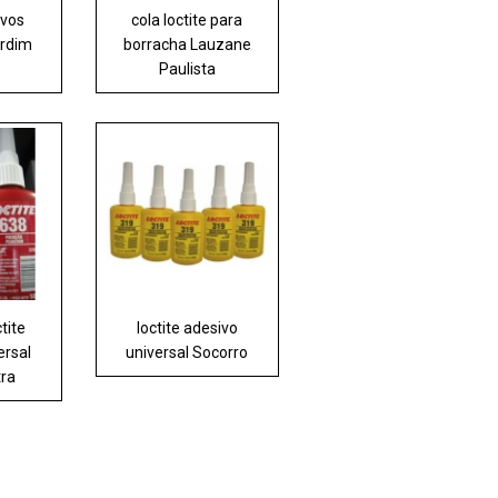
ivos
cola loctite para
ardim
borracha Lauzane
Paulista
tite
loctite adesivo
ersal
universal Socorro
tra