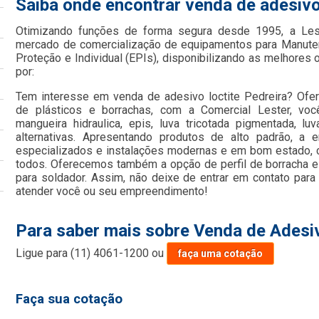
Saiba onde encontrar venda de adesivo 
Otimizando funções de forma segura desde 1995, a Le
mercado de comercialização de equipamentos para Manute
Proteção e Individual (EPIs), disponibilizando as melhore
por:
Tem interesse em venda de adesivo loctite Pedreira? Ofe
de plásticos e borrachas, com a Comercial Lester, vo
mangueira hidraulica, epis, luva tricotada pigmentada, lu
alternativas. Apresentando produtos de alto padrão, a 
especializados e instalações modernas e em bom estado, c
todos. Oferecemos também a opção de perfil de borracha es
para soldador. Assim, não deixe de entrar em contato par
atender você ou seu empreendimento!
Para saber mais sobre Venda de Adesiv
Ligue para
(11) 4061-1200
ou
faça uma cotação
Faça sua cotação