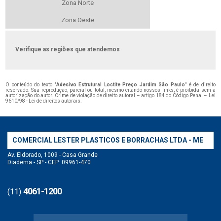
Zona Norte
Zona Oeste
Verifique as regiões que atendemos
O conteúdo do texto "
Adesivo Estrutural Loctite Preço Jardim São Paulo
" é de direito
reservado. Sua reprodução, parcial ou total, mesmo citando nossos links, é proibida sem a
autorização do autor. Crime de violação de direito autoral – artigo 184 do Código Penal –
Lei
9610/98 - Lei de direitos autorais
.
COMERCIAL LESTER PLASTICOS E BORRACHAS LTDA - ME
Av. Eldorado, 1009 - Casa Grande
Diadema - SP - CEP: 09961-470
4061-1200
(11)