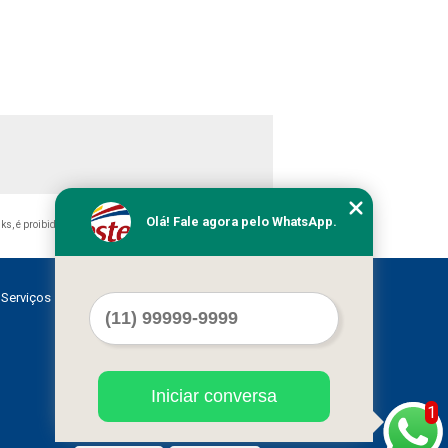
Olá! Fale agora pelo WhatsApp.
nks, é proibida sem a autorização do autor. Crime de violação
Serviços
Contato
Mapa do site
Iniciar conversa
1