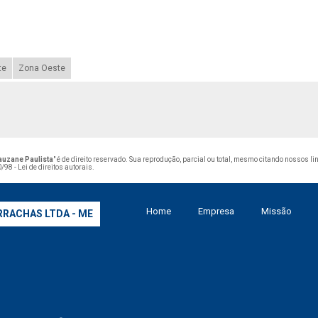
te
Zona Oeste
Lauzane Paulista
" é de direito reservado. Sua reprodução, parcial ou total, mesmo citando nossos li
/98 - Lei de direitos autorais
.
Home
Empresa
Missão
RRACHAS LTDA - ME