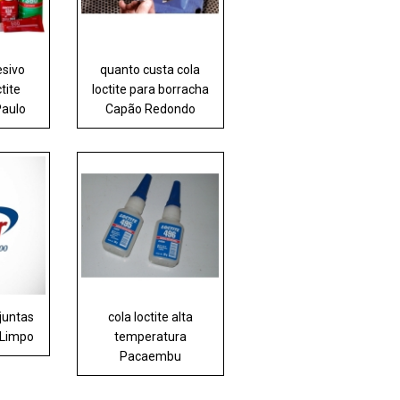
esivo
quanto custa cola
tite
loctite para borracha
Paulo
Capão Redondo
juntas
cola loctite alta
 Limpo
temperatura
Pacaembu