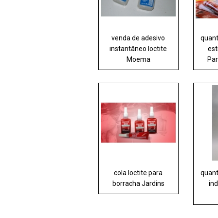
venda de adesivo
quant
instantâneo loctite
est
Moema
Pa
cola loctite para
quant
borracha Jardins
ind