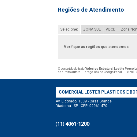
Regiões de Atendimento
Selecione:
ZONA SUL
ABCD
Zona Nor
Verifique as regiões que atendemos
O conteúdo do texto "
Adesivo Estrutural Loctite Preço 
de direito autoral – artigo 184 do Código Penal –
Lei 9610
COMERCIAL LESTER PLASTICOS E BO
Av. Eldorado, 1009 - Casa Grande
Diadema - SP - CEP: 09961-470
4061-1200
(11)