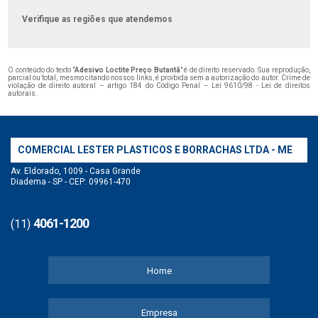
Verifique as regiões que atendemos
O conteúdo do texto "
Adesivo Loctite Preço Butantã
" é de direito reservado. Sua reprodução,
parcial ou total, mesmo citando nossos links, é proibida sem a autorização do autor. Crime de
violação de direito autoral – artigo 184 do Código Penal –
Lei 9610/98 - Lei de direitos
autorais
.
COMERCIAL LESTER PLASTICOS E BORRACHAS LTDA - ME
Av. Eldorado, 1009 - Casa Grande
Diadema - SP - CEP: 09961-470
4061-1200
(11)
Home
Empresa