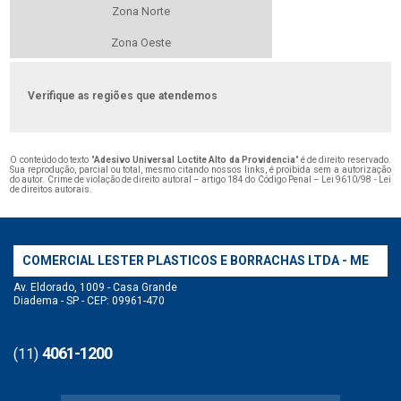
Zona Norte
Zona Oeste
Verifique as regiões que atendemos
O conteúdo do texto "
Adesivo Universal Loctite Alto da Providencia
" é de direito reservado.
Sua reprodução, parcial ou total, mesmo citando nossos links, é proibida sem a autorização
do autor. Crime de violação de direito autoral – artigo 184 do Código Penal –
Lei 9610/98 - Lei
de direitos autorais
.
COMERCIAL LESTER PLASTICOS E BORRACHAS LTDA - ME
Av. Eldorado, 1009 - Casa Grande
Diadema - SP - CEP: 09961-470
4061-1200
(11)