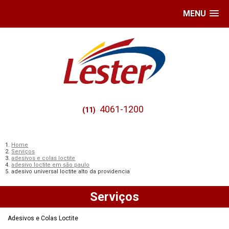
MENU
4061-1200
(11)
Home
Serviços
adesivos e colas loctite
adesivo loctite em são paulo
adesivo universal loctite alto da providencia
Serviços
Adesivos e Colas Loctite