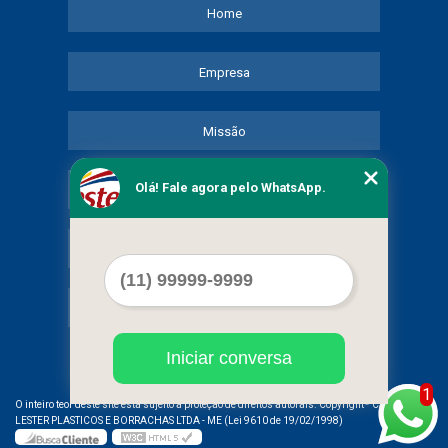
Home
Empresa
Missão
Olá! Fale agora pelo WhatsApp.
Serviços
Contato
Mapa do site
Iniciar conversa
1
©
O inteiro teor deste site está sujeito à proteção de direitos autorais. Copyright
COMERCIAL
LESTER PLASTICOS E BORRACHAS LTDA - ME (Lei 9610 de 19/02/1998)