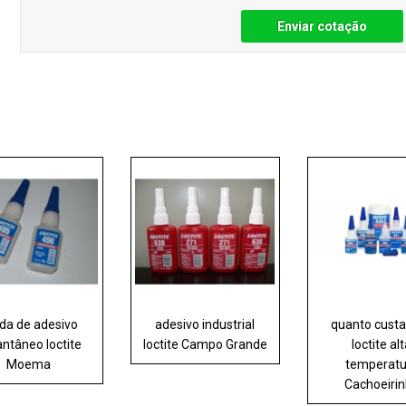
Enviar cotação
da de adesivo
adesivo industrial
quanto custa
antâneo loctite
loctite Campo Grande
loctite al
Moema
temperatu
Cachoeiri