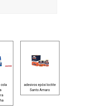
 cola
adesivos epóxi loctite
ta
Santo Amaro
ra
nha