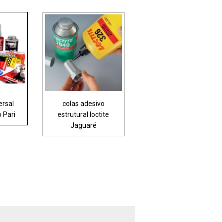
ersal
colas adesivo
o Pari
estrutural loctite
Jaguaré