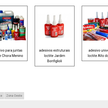
ivo para juntas
adesivos estruturais
adesivo univ
te Chora Menino
loctite Jardim
loctite Alto d
Bonfiglioli
te
Zona Oeste