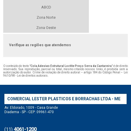
ABCD
Zona Norte
Zona Oeste
Verifique as regiões que atendemos
O conteúdo do texto "
Cola Adesivo Estrutural Loctite Preço Serra da Cantareira
" é de direito
reservado. Sua reprodução, parcial ou total, mesmo citando nossos links, é proibida sem a
autorização do autor. Crime de violação de direito autoral – artigo 184 do Código Penal –
Lei
9610/98 - Lei de direitos autorais
.
COMERCIAL LESTER PLASTICOS E BORRACHAS LTDA - ME
Av. Eldorado, 1009 - Casa Grande
Diadema - SP - CEP: 09961-470
4061-1200
(11)