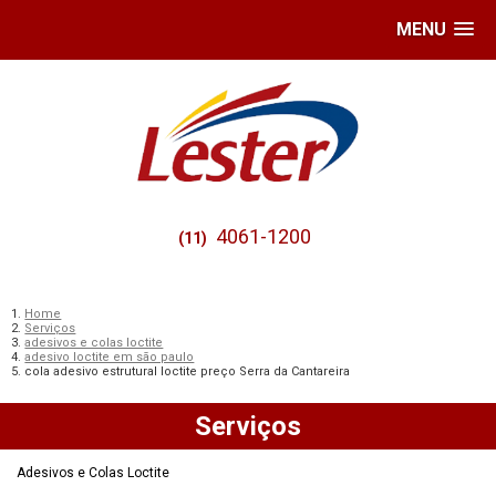
MENU
4061-1200
(11)
Home
Serviços
adesivos e colas loctite
adesivo loctite em são paulo
cola adesivo estrutural loctite preço Serra da Cantareira
Serviços
Adesivos e Colas Loctite