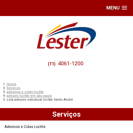
MENU
4061-1200
(11)
Home
Serviços
adesivos e colas loctite
adesivo loctite em são paulo
cola adesivo estrutural loctite Santo André
Serviços
Adesivos e Colas Loctite