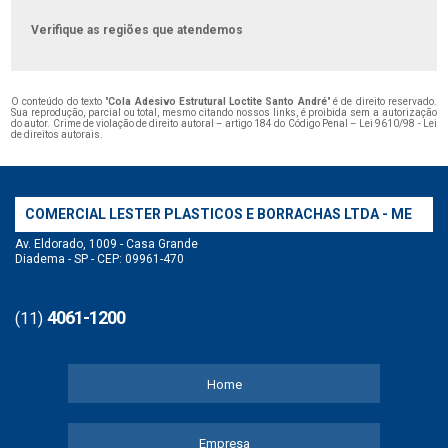
Verifique as regiões que atendemos
O conteúdo do texto "
Cola Adesivo Estrutural Loctite Santo André
" é de direito reservado.
Sua reprodução, parcial ou total, mesmo citando nossos links, é proibida sem a autorização
do autor. Crime de violação de direito autoral – artigo 184 do Código Penal –
Lei 9610/98 - Lei
de direitos autorais
.
COMERCIAL LESTER PLASTICOS E BORRACHAS LTDA - ME
Av. Eldorado, 1009 - Casa Grande
Diadema - SP - CEP: 09961-470
4061-1200
(11)
Home
Empresa