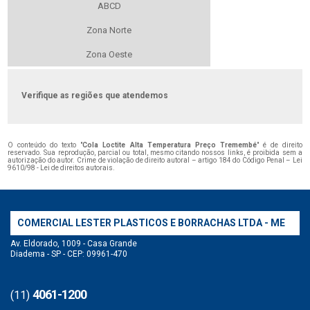
ABCD
Zona Norte
Zona Oeste
Verifique as regiões que atendemos
O conteúdo do texto "
Cola Loctite Alta Temperatura Preço Tremembé
" é de direito
reservado. Sua reprodução, parcial ou total, mesmo citando nossos links, é proibida sem a
autorização do autor. Crime de violação de direito autoral – artigo 184 do Código Penal –
Lei
9610/98 - Lei de direitos autorais
.
COMERCIAL LESTER PLASTICOS E BORRACHAS LTDA - ME
Av. Eldorado, 1009 - Casa Grande
Diadema - SP - CEP: 09961-470
4061-1200
(11)