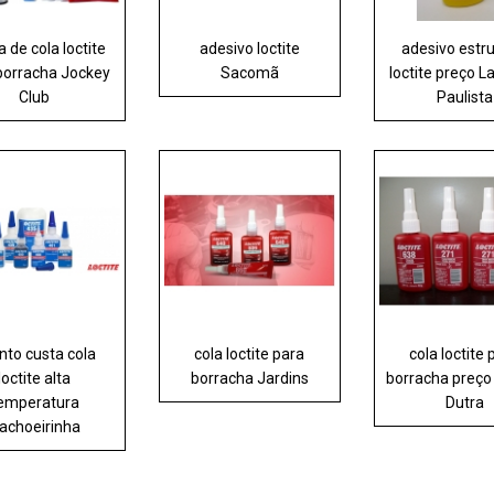
 de cola loctite
adesivo loctite
adesivo estru
borracha Jockey
Sacomã
loctite preço 
Club
Paulista
nto custa cola
cola loctite para
cola loctite 
loctite alta
borracha Jardins
borracha preço
emperatura
Dutra
achoeirinha