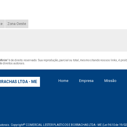
te
Zona Oeste
 Mirim
" é de direito reservado. Sua reprodução, parcial ou total, mesmo citando nossos links, é proi
de direitos autorais
.
Home
Empresa
Missão
RRACHAS LTDA - ME
©
 autorais. Copyright
COMERCIAL LESTER PLASTICOS E BORRACHAS LTDA - ME (Lei 9610 de 19/02