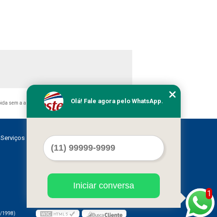
Olá! Fale agora pelo WhatsApp.
bida sem a autorização do autor. Crime de violação de direito
Serviços
Contato
Mapa do site
Iniciar conversa
1
/1998)