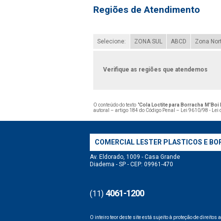
Regiões de Atendimento
Selecione:
ZONA SUL
ABCD
Zona Nor
Verifique as regiões que atendemos
O conteúdo do texto "
Cola Loctite para Borracha M'Boi
autoral – artigo 184 do Código Penal –
Lei 9610/98 - Lei 
COMERCIAL LESTER PLASTICOS E BO
Av. Eldorado, 1009 - Casa Grande
Diadema - SP - CEP: 09961-470
4061-1200
(11)
O inteiro teor deste site está sujeito à proteção de direitos