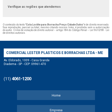
Verifique as regiões que atendemos
O conteúdo do texto "
Cola Loctite para Borracha Preço Cidade Dutra
" é de direito reservado.
Sua reprodução, parcial ou total, mesmo citando nossos links, é proibida sem a autorização
do autor. Crime de violação de direito autoral – artigo 184 do Código Penal –
Lei 9610/98 - Lei
de direitos autorais
.
COMERCIAL LESTER PLASTICOS E BORRACHAS LTDA - ME
Av. Eldorado, 1009 - Casa Grande
Diadema - SP - CEP: 09961-470
4061-1200
(11)
Home
Empresa