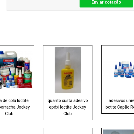
Enviar cotação
 de cola loctite
quanto custa adesivo
adesivos univ
borracha Jockey
epóxi loctite Jockey
loctite Capão 
Club
Club