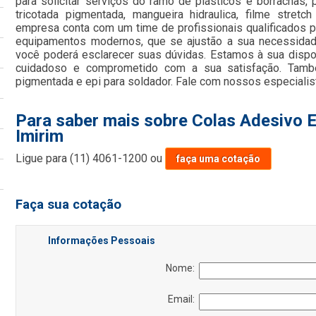
para solicitar serviços do ramo de plásticos e borrachas, p
tricotada pigmentada, mangueira hidraulica, filme stret
empresa conta com um time de profissionais qualificados pa
equipamentos modernos, que se ajustão a sua necessidad
você poderá esclarecer suas dúvidas. Estamos à sua dispo
cuidadoso e comprometido com a sua satisfação. Tamb
pigmentada e epi para soldador. Fale com nossos especialis
Para saber mais sobre Colas Adesivo E
Imirim
Ligue para
(11) 4061-1200
ou
faça uma cotação
Faça sua cotação
Informações Pessoais
Nome:
Email: