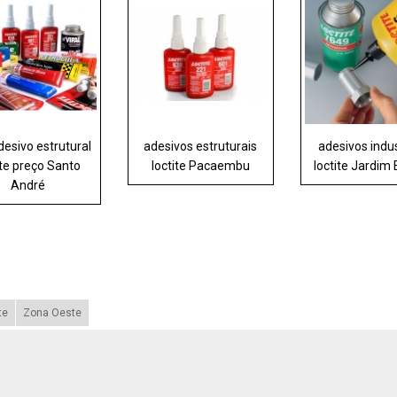
desivo estrutural
adesivos estruturais
adesivos indus
ite preço Santo
loctite Pacaembu
loctite Jardim
André
te
Zona Oeste