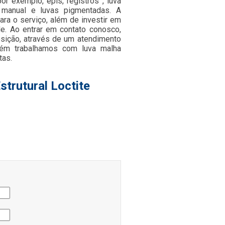
or exemplo, epis, registros , luva
ch manual e luvas pigmentadas. A
ra o serviço, além de investir em
e. Ao entrar em contato conosco,
sição, através de um atendimento
ém trabalhamos com luva malha
tas.
strutural Loctite