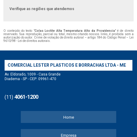
Verifique as regiões que atendemos
O conteúdo do texto "
Colas Loctite Alta Temperatura Alto da Providencia
" é de direito
reservado. Sua reprodução, parcial ou total, mesmo citando nossos links, é proibida sem a
autorização do autor. Crime de violação de direito autoral – artigo 184 do Código Penal –
Lei
9610/98 - Lei de direitos autorais
.
COMERCIAL LESTER PLASTICOS E BORRACHAS LTDA - ME
Av. Eldorado, 1009 - Casa Grande
Diadema - SP - CEP: 09961-470
4061-1200
(11)
Home
Empresa