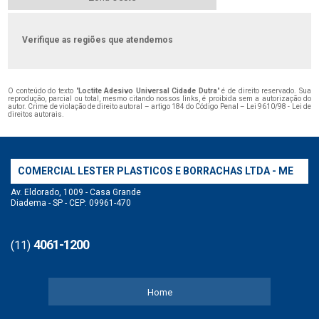
Verifique as regiões que atendemos
O conteúdo do texto "
Loctite Adesivo Universal Cidade Dutra
" é de direito reservado. Sua
reprodução, parcial ou total, mesmo citando nossos links, é proibida sem a autorização do
autor. Crime de violação de direito autoral – artigo 184 do Código Penal –
Lei 9610/98 - Lei de
direitos autorais
.
COMERCIAL LESTER PLASTICOS E BORRACHAS LTDA - ME
Av. Eldorado, 1009 - Casa Grande
Diadema - SP - CEP: 09961-470
4061-1200
(11)
Home