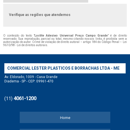
Verifique as regiões que atendemos
O conteúdo do texto "
Loctite Adesivo Universal Preço Campo Grande
" é de direito
reservado. Sua reprodução, parcial ou total, mesmo citando nossos links, é proibida sem a
autorização do autor. Crime de violação de direito autoral – artigo 184 do Código Penal –
Lei
9610/98 - Lei de direitos autorais
.
COMERCIAL LESTER PLASTICOS E BORRACHAS LTDA - ME
Av. Eldorado, 1009 - Casa Grande
Diadema - SP - CEP: 09961-470
4061-1200
(11)
Home