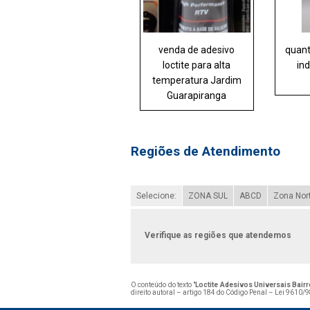
venda de adesivo
quant
loctite para alta
ind
temperatura Jardim
Guarapiranga
Regiões de Atendimento
Selecione:
ZONA SUL
ABCD
Zona Nor
Verifique as regiões que atendemos
O conteúdo do texto "
Loctite Adesivos Universais Bair
direito autoral – artigo 184 do Código Penal –
Lei 9610/98