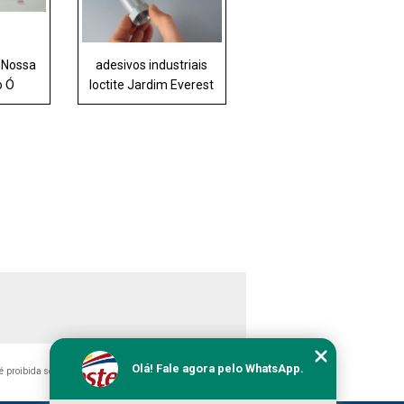
e Nossa
adesivos industriais
o Ó
loctite Jardim Everest
Olá! Fale agora pelo WhatsApp.
, é proibida sem a autorização do autor. Crime de violação de