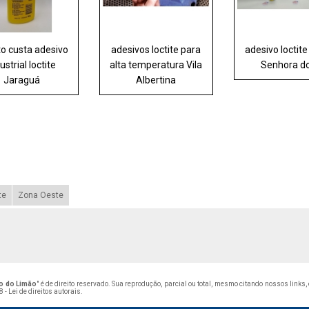
o custa adesivo
adesivos loctite para
adesivo loctit
ustrial loctite
alta temperatura Vila
Senhora d
Jaraguá
Albertina
te
Zona Oeste
ro do Limão
" é de direito reservado. Sua reprodução, parcial ou total, mesmo citando nossos links
 - Lei de direitos autorais
.