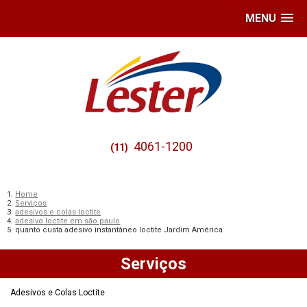
MENU
4061-1200
(11)
Home
Serviços
adesivos e colas loctite
adesivo loctite em são paulo
quanto custa adesivo instantâneo loctite Jardim América
Serviços
Adesivos e Colas Loctite