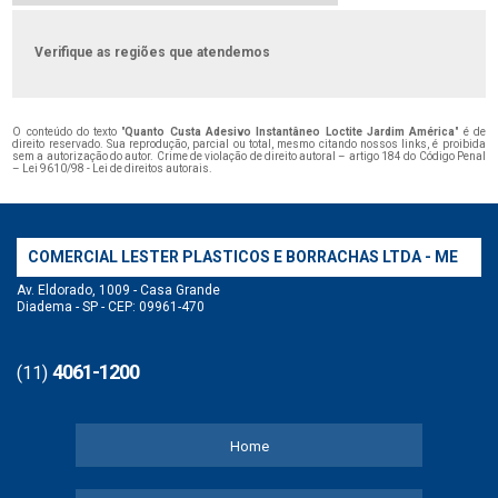
Verifique as regiões que atendemos
O conteúdo do texto "
Quanto Custa Adesivo Instantâneo Loctite Jardim América
" é de
direito reservado. Sua reprodução, parcial ou total, mesmo citando nossos links, é proibida
sem a autorização do autor. Crime de violação de direito autoral – artigo 184 do Código Penal
–
Lei 9610/98 - Lei de direitos autorais
.
COMERCIAL LESTER PLASTICOS E BORRACHAS LTDA - ME
Av. Eldorado, 1009 - Casa Grande
Diadema - SP - CEP: 09961-470
4061-1200
(11)
Home