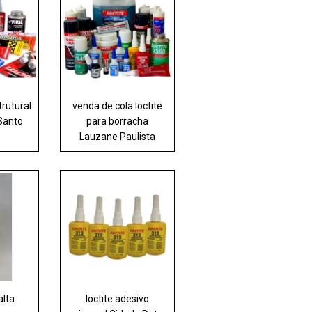
trutural
venda de cola loctite
 Santo
para borracha
Lauzane Paulista
alta
loctite adesivo