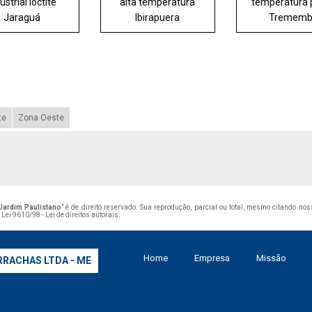
ustrial loctite
alta temperatura
temperatura 
Jaraguá
Ibirapuera
Trememb
te
Zona Oeste
Jardim Paulistano
" é de direito reservado. Sua reprodução, parcial ou total, mesmo citando no
–
Lei 9610/98 - Lei de direitos autorais
.
Home
Empresa
Missão
RRACHAS LTDA - ME