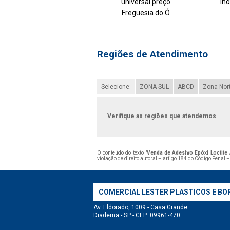
universal preço
ind
Freguesia do Ó
Regiões de Atendimento
Selecione:
ZONA SUL
ABCD
Zona Nor
Verifique as regiões que atendemos
O conteúdo do texto "
Venda de Adesivo Epóxi Loctite 
violação de direito autoral – artigo 184 do Código Penal 
COMERCIAL LESTER PLASTICOS E BO
Av. Eldorado, 1009 - Casa Grande
Diadema - SP - CEP: 09961-470