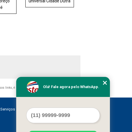
preço
universal Cidade Dutra
é
Olá! Fale agora pelo WhatsApp.
ssos links, é proibida sem a autorização do autor. Crime de
Serviços
Contato
Mapa do site