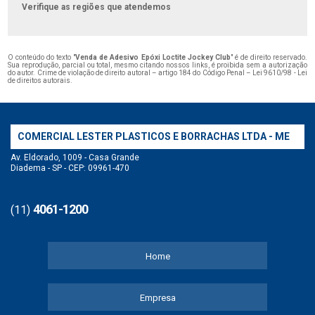
Verifique as regiões que atendemos
O conteúdo do texto "
Venda de Adesivo Epóxi Loctite Jockey Club
" é de direito reservado.
Sua reprodução, parcial ou total, mesmo citando nossos links, é proibida sem a autorização
do autor. Crime de violação de direito autoral – artigo 184 do Código Penal –
Lei 9610/98 - Lei
de direitos autorais
.
COMERCIAL LESTER PLASTICOS E BORRACHAS LTDA - ME
Av. Eldorado, 1009 - Casa Grande
Diadema - SP - CEP: 09961-470
4061-1200
(11)
Home
Empresa