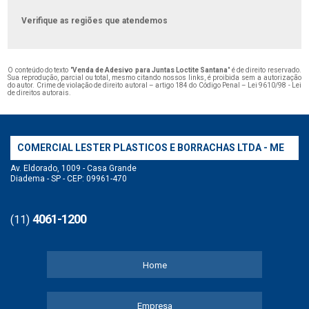
Verifique as regiões que atendemos
O conteúdo do texto "
Venda de Adesivo para Juntas Loctite Santana
" é de direito reservado.
Sua reprodução, parcial ou total, mesmo citando nossos links, é proibida sem a autorização
do autor. Crime de violação de direito autoral – artigo 184 do Código Penal –
Lei 9610/98 - Lei
de direitos autorais
.
COMERCIAL LESTER PLASTICOS E BORRACHAS LTDA - ME
Av. Eldorado, 1009 - Casa Grande
Diadema - SP - CEP: 09961-470
4061-1200
(11)
Home
Empresa