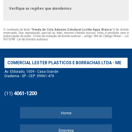
Verifique as regiões que atendemos
O conteúdo do texto "
Venda de Cola Adesivo Estrutural Loctite Água Branca
" é de direito
reservado. Sua reprodução, parcial ou total, mesmo citando nossos links, é proibida sem a
autorização do autor. Crime de violação de direito autoral – artigo 184 do Código Penal –
Lei
9610/98 - Lei de direitos autorais
.
COMERCIAL LESTER PLASTICOS E BORRACHAS LTDA - ME
Av. Eldorado, 1009 - Casa Grande
Diadema - SP - CEP: 09961-470
4061-1200
(11)
Home
Empresa