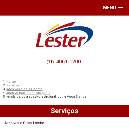
MENU
4061-1200
(11)
Home
Serviços
adesivos e colas loctite
adesivo loctite em são paulo
venda de cola adesivo estrutural loctite Água Branca
Serviços
Adesivos e Colas Loctite