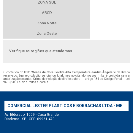
ZONA SUL
ABCD
Zona Norte
Zona Oeste
Verifique as regiões que atendemos
O conteúdo do texto "
Venda de Cola Loctite Alta Temperatura Jardim Ângela
" é de direito
reservado. Sua reprodução, parcial ou total, mesmo citando nossos links, é proibida sem a
autorização do autor. Crime de violação de direito autoral – artigo 184 do Código Penal –
Lei
9610/98 - Lei de direitos autorais
.
COMERCIAL LESTER PLASTICOS E BORRACHAS LTDA - ME
Av. Eldorado, 1009 - Casa Grande
Diadema - SP - CEP: 09961-470