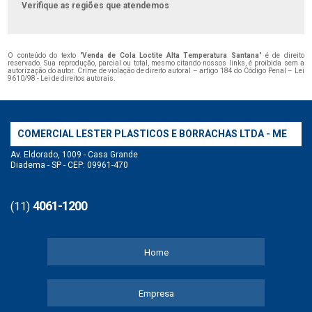
Verifique as regiões que atendemos
O conteúdo do texto "
Venda de Cola Loctite Alta Temperatura Santana
" é de direito
reservado. Sua reprodução, parcial ou total, mesmo citando nossos links, é proibida sem a
autorização do autor. Crime de violação de direito autoral – artigo 184 do Código Penal –
Lei
9610/98 - Lei de direitos autorais
.
COMERCIAL LESTER PLASTICOS E BORRACHAS LTDA - ME
Av. Eldorado, 1009 - Casa Grande
Diadema - SP - CEP: 09961-470
4061-1200
(11)
Home
Empresa