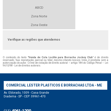
ABCD
Zona Norte
Zona Oeste
Verifique as regiões que atendemos
O conteúdo do texto "
Venda de Cola Loctite para Borracha Jockey Club
" é de direito
reservado. Sua reprodução, parcial ou total, mesmo citando nossos links, é proibida sem a
autorização do autor. Crime de violação de direito autoral – artigo 184 do Código Penal –
Lei
9610/98 - Lei de direitos autorais
.
COMERCIAL LESTER PLASTICOS E BORRACHAS LTDA - ME
Av. Eldorado, 1009 - Casa Grande
Diadema - SP - CEP: 09961-470
4061-1200