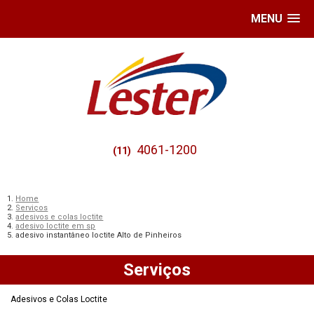
MENU
4061-1200
(11)
Home
Serviços
adesivos e colas loctite
adesivo loctite em sp
adesivo instantâneo loctite Alto de Pinheiros
Serviços
Adesivos e Colas Loctite