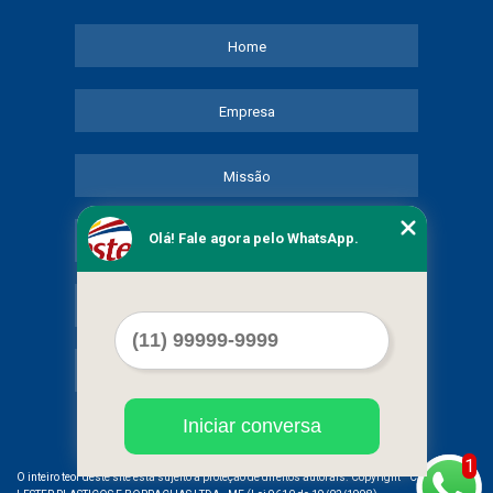
Home
Empresa
Missão
Olá! Fale agora pelo WhatsApp.
Serviços
Contato
Mapa do site
Iniciar conversa
1
©
O inteiro teor deste site está sujeito à proteção de direitos autorais. Copyright
COMERCIAL