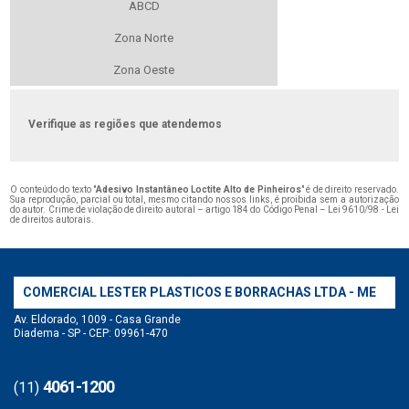
ABCD
Zona Norte
Zona Oeste
Verifique as regiões que atendemos
O conteúdo do texto "
Adesivo Instantâneo Loctite Alto de Pinheiros
" é de direito reservado.
Sua reprodução, parcial ou total, mesmo citando nossos links, é proibida sem a autorização
do autor. Crime de violação de direito autoral – artigo 184 do Código Penal –
Lei 9610/98 - Lei
de direitos autorais
.
COMERCIAL LESTER PLASTICOS E BORRACHAS LTDA - ME
Av. Eldorado, 1009 - Casa Grande
Diadema - SP - CEP: 09961-470
4061-1200
(11)