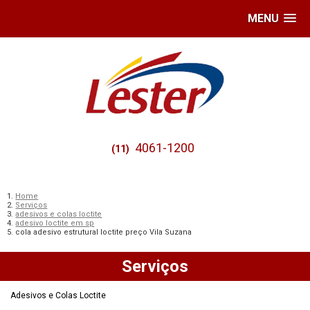
MENU
4061-1200
(11)
Home
Serviços
adesivos e colas loctite
adesivo loctite em sp
cola adesivo estrutural loctite preço Vila Suzana
Serviços
Adesivos e Colas Loctite