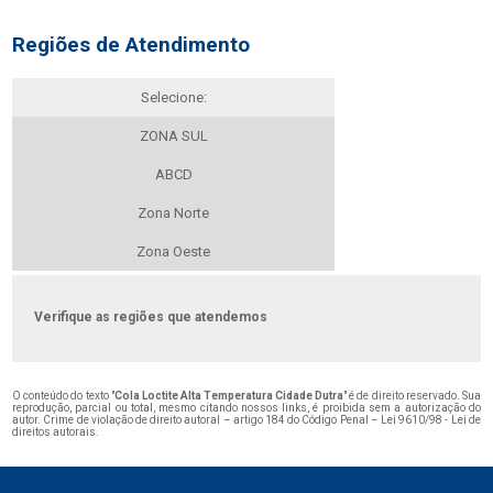
Regiões de Atendimento
Selecione:
ZONA SUL
ABCD
Zona Norte
Zona Oeste
Verifique as regiões que atendemos
O conteúdo do texto "
Cola Loctite Alta Temperatura Cidade Dutra
" é de direito reservado. Sua
reprodução, parcial ou total, mesmo citando nossos links, é proibida sem a autorização do
autor. Crime de violação de direito autoral – artigo 184 do Código Penal –
Lei 9610/98 - Lei de
direitos autorais
.