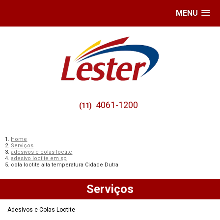
MENU
4061-1200
(11)
Home
Serviços
adesivos e colas loctite
adesivo loctite em sp
cola loctite alta temperatura Cidade Dutra
Serviços
Adesivos e Colas Loctite