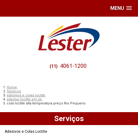
MENU
4061-1200
(11)
Home
Serviços
adesivos e colas loctite
adesivo loctite em sp
cola loctite alta temperatura preço Rio Pequeno
Serviços
Adesivos e Colas Loctite