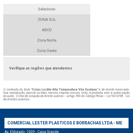
Selecione:
ZONA SUL
ABCD
Zona Norte
Zona Oeste
Verifique as regiões que atendemos
O conteúdo do texto "
Colas Loctite Alta Temperatura Vila Gustavo
" é de direito reservado.
Sua reprodução, parcial ou total, mesmo citando nossos links, é proibida sem a autorização
do autor. Crime de violação de direito autoral – artigo 184 do Código Penal –
Lei 9610/98 - Lei
de direitos autorais
.
COMERCIAL LESTER PLASTICOS E BORRACHAS LTDA - ME
Av. Eldorado, 1009 - Casa Grande