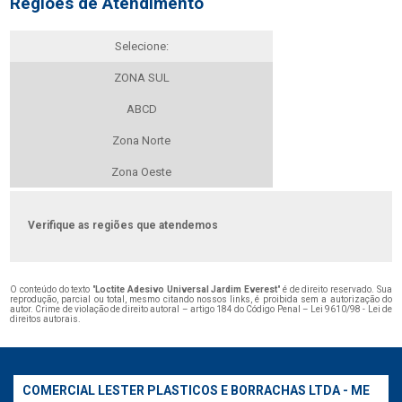
Regiões de Atendimento
Selecione:
ZONA SUL
ABCD
Zona Norte
Zona Oeste
Verifique as regiões que atendemos
O conteúdo do texto "
Loctite Adesivo Universal Jardim Everest
" é de direito reservado. Sua
reprodução, parcial ou total, mesmo citando nossos links, é proibida sem a autorização do
autor. Crime de violação de direito autoral – artigo 184 do Código Penal –
Lei 9610/98 - Lei de
direitos autorais
.
COMERCIAL LESTER PLASTICOS E BORRACHAS LTDA - ME