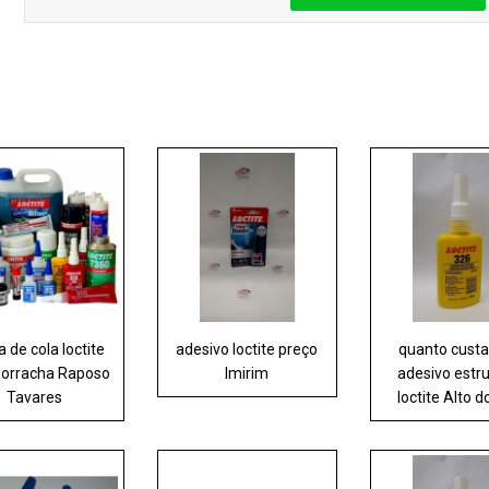
 de cola loctite
adesivo loctite preço
quanto custa
borracha Raposo
Imirim
adesivo estru
Tavares
loctite Alto d