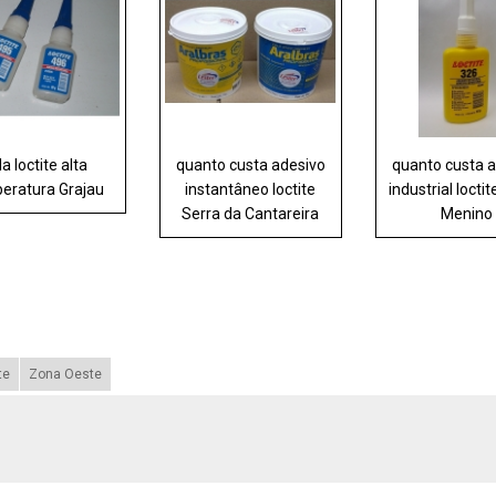
la loctite alta
quanto custa adesivo
quanto custa 
eratura Grajau
instantâneo loctite
industrial locti
Serra da Cantareira
Menino
te
Zona Oeste