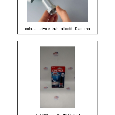
colas adesivo estrutural loctite Diadema
adesivo loctite preço Imirim