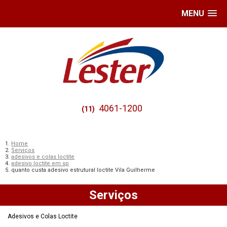
MENU
4061-1200
(11)
Home
Serviços
adesivos e colas loctite
adesivo loctite em sp
quanto custa adesivo estrutural loctite Vila Guilherme
Serviços
Adesivos e Colas Loctite