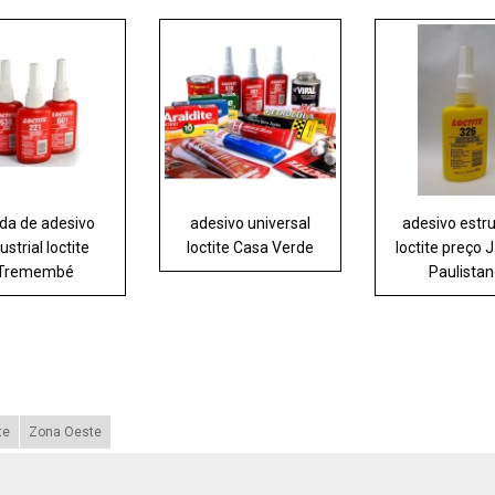
da de adesivo
adesivo universal
adesivo estru
ustrial loctite
loctite Casa Verde
loctite preço 
Tremembé
Paulista
te
Zona Oeste