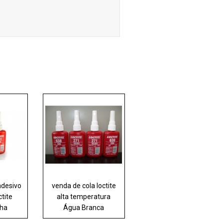
adesivo
venda de cola loctite
ctite
alta temperatura
nha
Água Branca