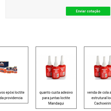
Enviar cotação
vos epóxi loctite
quanto custa adesivo
venda de cola 
 da providencia
para juntas loctite
estrutural lo
Mandaqui
Cachoeiri