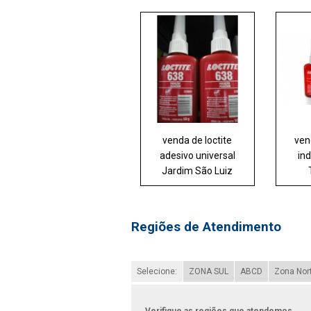
venda de loctite
ven
adesivo universal
ind
Jardim São Luiz
Regiões de Atendimento
Selecione:
ZONA SUL
ABCD
Zona Nor
Verifique as regiões que atendemos