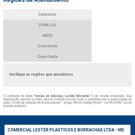
Regiões de Atendimento
Selecione:
ZONA SUL
ABCD
Zona Norte
Zona Oeste
Verifique as regiões que atendemos
O conteúdo do texto "
Venda de Adesivo Loctite Morumbi
" é de direito reservado. Sua
reprodução, parcial ou total, mesmo citando nossos links, é proibida sem a autorização do
autor. Crime de violação de direito autoral – artigo 184 do Código Penal –
Lei 9610/98 - Lei de
direitos autorais
.
COMERCIAL LESTER PLASTICOS E BORRACHAS LTDA - ME