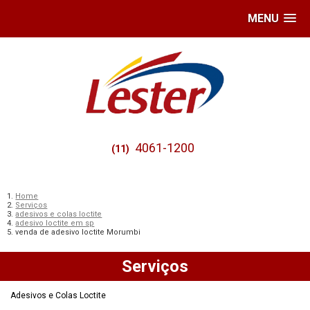
MENU
4061-1200
(11)
Home
Serviços
adesivos e colas loctite
adesivo loctite em sp
venda de adesivo loctite Morumbi
Serviços
Adesivos e Colas Loctite