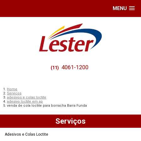
MENU
4061-1200
(11)
Home
Serviços
adesivos e colas loctite
adesivo loctite em sp
venda de cola loctite para borracha Barra Funda
Serviços
Adesivos e Colas Loctite