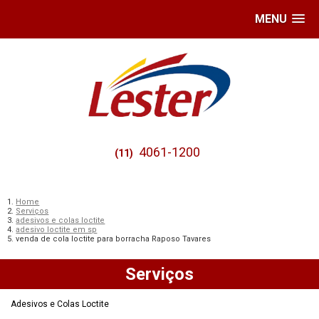
MENU
4061-1200
(11)
Home
Serviços
adesivos e colas loctite
adesivo loctite em sp
venda de cola loctite para borracha Raposo Tavares
Serviços
Adesivos e Colas Loctite