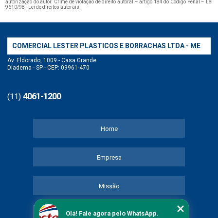
autorização do autor. Crime de violação de direito autoral – artigo 184 do Código Penal –
Lei
9610/98 - Lei de direitos autorais
.
COMERCIAL LESTER PLASTICOS E BORRACHAS LTDA - ME
Av. Eldorado, 1009 - Casa Grande
Diadema - SP - CEP: 09961-470
4061-1200
(11)
Home
Empresa
Missão
Olá! Fale agora pelo WhatsApp.
Serviços