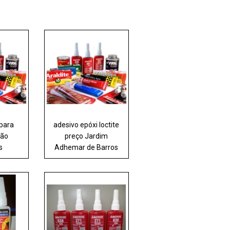
 para
adesivo epóxi loctite
São
preço Jardim
s
Adhemar de Barros