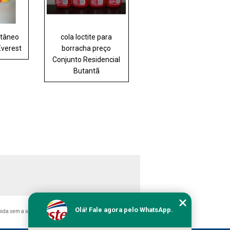
ntâneo
cola loctite para
Everest
borracha preço
Conjunto Residencial
Butantã
Olá! Fale agora pelo WhatsApp.
ibida sem a autorização do autor. Crime de violação de direito