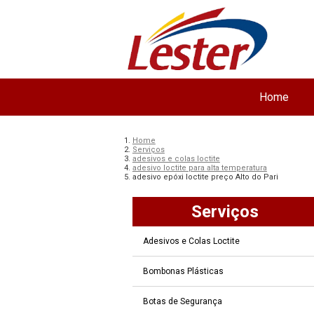
Home
Home
Serviços
adesivos e colas loctite
adesivo loctite para alta temperatura
adesivo epóxi loctite preço Alto do Pari
Serviços
Adesivos e Colas Loctite
Bombonas Plásticas
Botas de Segurança