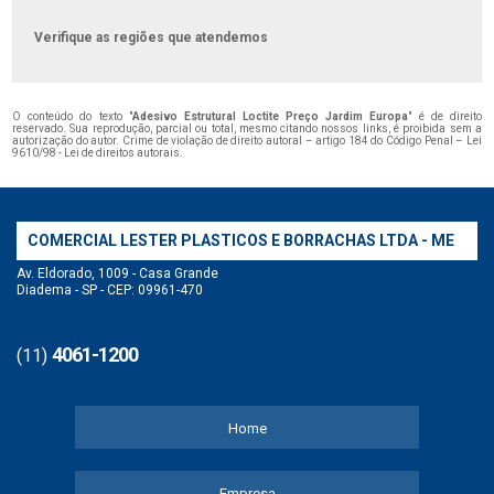
Verifique as regiões que atendemos
O conteúdo do texto "
Adesivo Estrutural Loctite Preço Jardim Europa
" é de direito
reservado. Sua reprodução, parcial ou total, mesmo citando nossos links, é proibida sem a
autorização do autor. Crime de violação de direito autoral – artigo 184 do Código Penal –
Lei
9610/98 - Lei de direitos autorais
.
COMERCIAL LESTER PLASTICOS E BORRACHAS LTDA - ME
Av. Eldorado, 1009 - Casa Grande
Diadema - SP - CEP: 09961-470
4061-1200
(11)
Home
Empresa