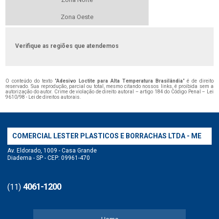
Zona Oeste
Verifique as regiões que atendemos
O conteúdo do texto "
Adesivo Loctite para Alta Temperatura Brasilândia
" é de direito
reservado. Sua reprodução, parcial ou total, mesmo citando nossos links, é proibida sem a
autorização do autor. Crime de violação de direito autoral – artigo 184 do Código Penal –
Lei
9610/98 - Lei de direitos autorais
.
COMERCIAL LESTER PLASTICOS E BORRACHAS LTDA - ME
Av. Eldorado, 1009 - Casa Grande
Diadema - SP - CEP: 09961-470
4061-1200
(11)