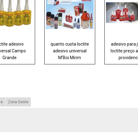
ctite adesivo
quanto custa loctite
adesivo para 
versal Campo
adesivo universal
loctite preço a
Grande
M'Boi Mirim
providenc
te
Zona Oeste