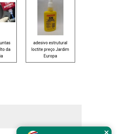
juntas
adesivo estrutural
lto da
loctite preço Jardim
ia
Europa