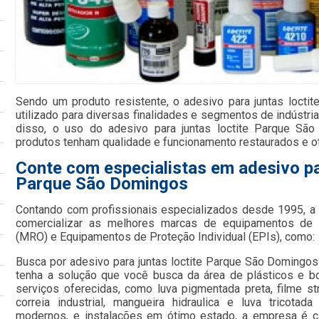
Sendo um produto resistente, o adesivo para juntas loct
utilizado para diversas finalidades e segmentos de indústr
disso, o uso do adesivo para juntas loctite Parque Sã
produtos tenham qualidade e funcionamento restaurados e o
Conte com especialistas em adesivo par
Parque São Domingos
Contando com profissionais especializados desde 1995, 
comercializar as melhores marcas de equipamentos de
(MRO) e Equipamentos de Proteção Individual (EPIs), como:
Busca por adesivo para juntas loctite Parque São Domingo
tenha a solução que você busca da área de plásticos e b
serviços oferecidas, como luva pigmentada preta, filme st
correia industrial, mangueira hidraulica e luva tricot
modernos, e instalações em ótimo estado, a empresa é c