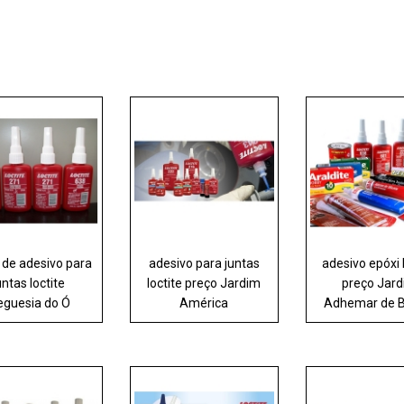
 de adesivo para
adesivo para juntas
adesivo epóxi 
untas loctite
loctite preço Jardim
preço Jar
eguesia do Ó
América
Adhemar de B